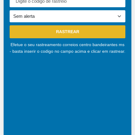
Efetue o seu rastreamento correios centro bandeirantes ms
- basta inserir o codigo no campo acima e clicar em rastrear.