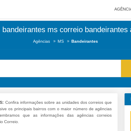
AGÊNCI
 bandeirantes ms correio bandeirantes
Agências
MS
Bandeirantes
S:
Confira informações sobre as unidades dos correios que
usive os principais bairros com o maior número de agências
lembramos que as informações das agências correios
o Correio.