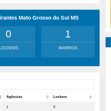
irantes Mato Grosso do Sul MS
0
1
LOCKERS
BAIRROS
Agências
Lockers
1
0