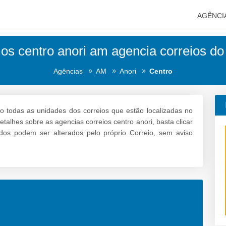
AGÊNCI
os centro anori am agencia correios do
Agências
AM
Anori
Centro
o todas as unidades dos correios que estão localizadas no
etalhes sobre as agencias correios centro anori, basta clicar
dos podem ser alterados pelo próprio Correio, sem aviso