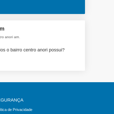
am
ro anori am.
os o bairro centro anori possui?
EGURANÇA
ítica de Privacidade