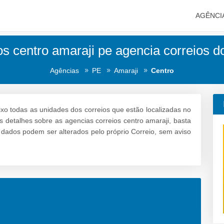
AGÊNCI
os centro amaraji pe agencia correios do
Agências
PE
Amaraji
Centro
xo todas as unidades dos correios que estão localizadas no
s detalhes sobre as agencias correios centro amaraji, basta
s dados podem ser alterados pelo próprio Correio, sem aviso