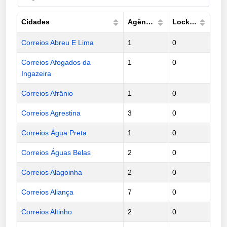
Cidades
Agências
Lockers
Correios Abreu E Lima
1
0
Correios Afogados da
1
0
Ingazeira
Correios Afrânio
1
0
Correios Agrestina
3
0
Correios Água Preta
1
0
Correios Águas Belas
2
0
Correios Alagoinha
2
0
Correios Aliança
7
0
Correios Altinho
2
0