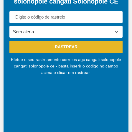
solonopole cangati Solonópole CE
Efetue o seu rastreamento correios agc cangati solonopole
cangati solonópole ce - basta inserir o codigo no campo
acima e clicar em rastrear.