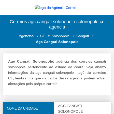
Correios agc cangati solonopole solonópole ce
agencia
Agências
CE
Solonópole
Cangati
Agc Cangati Solonopole
Agc Cangati Solonopole:
agência dos correios cangati
solonópole pertencente ao estado de ceará, veja abaixo
informações da agc cangati solonopole - agência correios
CE, lembramos que os dados dessa agência podem sofrer
alterações pelo próprio correio.
AGC CANGATI
NOME DA UNIDADE
SOLONOPOLE