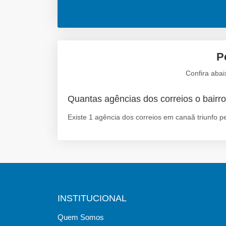
P
Confira abai
Quantas agências dos correios o bairro
Existe 1 agência dos correios em canaã triunfo p
INSTITUCIONAL
Quem Somos