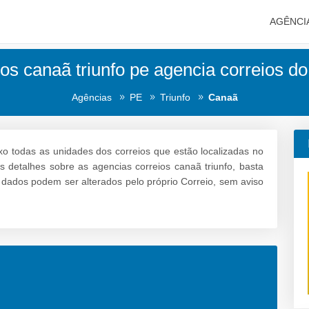
AGÊNCI
os canaã triunfo pe agencia correios do
Agências
PE
Triunfo
Canaã
xo todas as unidades dos correios que estão localizadas no
s detalhes sobre as agencias correios canaã triunfo, basta
s dados podem ser alterados pelo próprio Correio, sem aviso