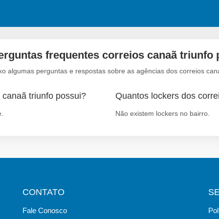
erguntas frequentes correios canaã triunfo 
xo algumas perguntas e respostas sobre as agências dos correios cana
 canaã triunfo possui?
Quantos lockers dos correi
e.
Não existem lockers no bairro.
CONTATO
S
Fale Conosco
Pol