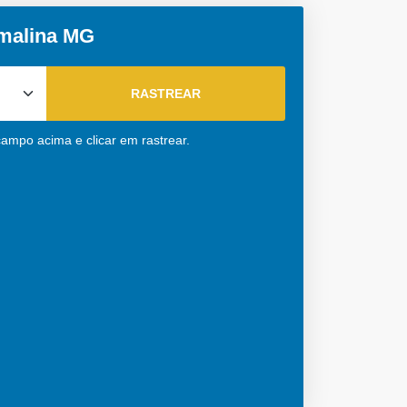
rmalina MG
campo acima e clicar em rastrear.