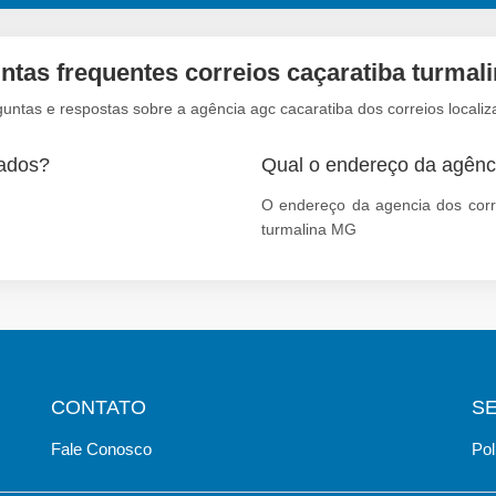
ntas frequentes correios caçaratiba turmal
untas e respostas sobre a agência agc cacaratiba dos correios localiz
bados?
Qual o endereço da agênc
O endereço da agencia dos corre
turmalina MG
CONTATO
S
Fale Conosco
Pol