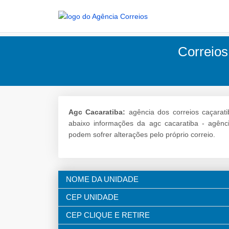
Correios
Agc Cacaratiba:
agência dos correios caçarati
abaixo informações da agc cacaratiba - agên
podem sofrer alterações pelo próprio correio.
NOME DA UNIDADE
CEP UNIDADE
CEP CLIQUE E RETIRE