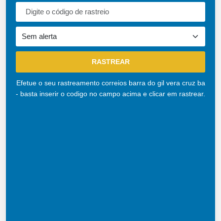
Efetue o seu rastreamento correios barra do gil vera cruz ba
- basta inserir o codigo no campo acima e clicar em rastrear.