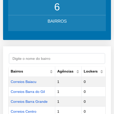
6
BAIRROS
Bairros
Agências
Lockers
Correios Baiacu
1
0
Correios Barra do Gil
1
0
Correios Barra Grande
1
0
Correios Centro
1
0