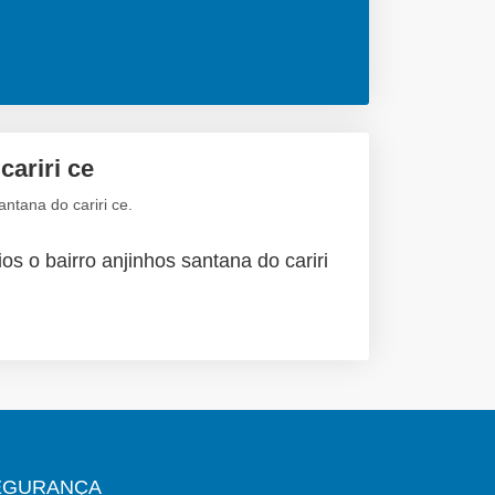
cariri ce
ntana do cariri ce.
os o bairro anjinhos santana do cariri
EGURANÇA