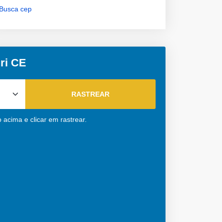
Busca cep
ri CE
 acima e clicar em rastrear.