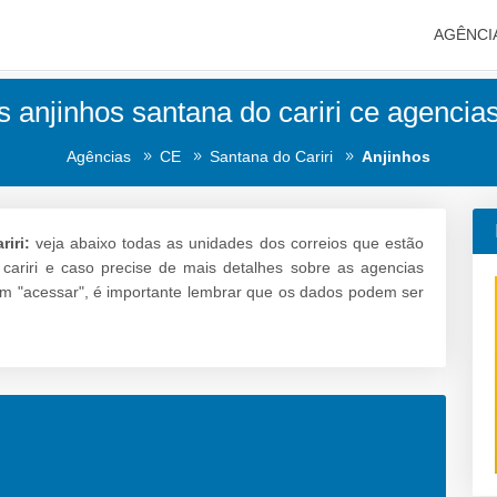
AGÊNCI
s anjinhos santana do cariri ce agencias
Agências
CE
Santana do Cariri
Anjinhos
iri:
veja abaixo todas as unidades dos correios que estão
 cariri e caso precise de mais detalhes sobre as agencias
r em "acessar", é importante lembrar que os dados podem ser