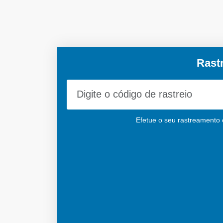
Rast
Efetue o seu rastreamento c