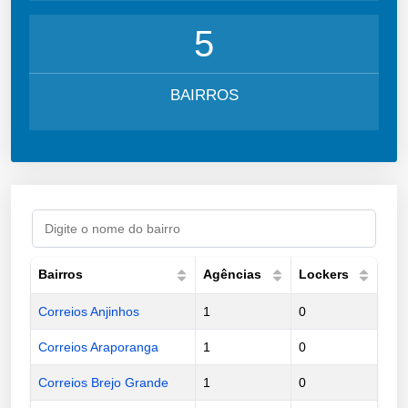
5
BAIRROS
Bairros
Agências
Lockers
Correios Anjinhos
1
0
Correios Araporanga
1
0
Correios Brejo Grande
1
0