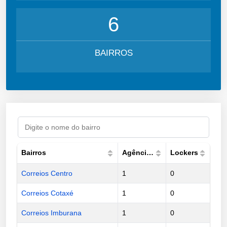
6
BAIRROS
Bairros
Agências
Lockers
Correios Centro
1
0
Correios Cotaxé
1
0
Correios Imburana
1
0