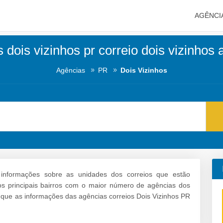
AGÊNCI
 dois vizinhos pr correio dois vizinhos
Agências
PR
Dois Vizinhos
informações sobre as unidades dos correios que estão
e os principais bairros com o maior número de agências dos
 que as informações das agências correios Dois Vizinhos PR