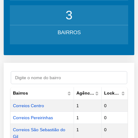
3
BAIRROS
Bairros
Agências
Lockers
Correios Centro
1
0
Correios Pereirinhas
1
0
Correios São Sebastião do
1
0
Gil