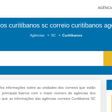
AGÊNCI
os curitibanos sc correio curitibanos a
Agências
SC
Curitibanos
ira informações sobre as unidades dos correios que estão
os principais bairros com o maior número de agências dos
 que as informações das agências correios Curitibanos SC