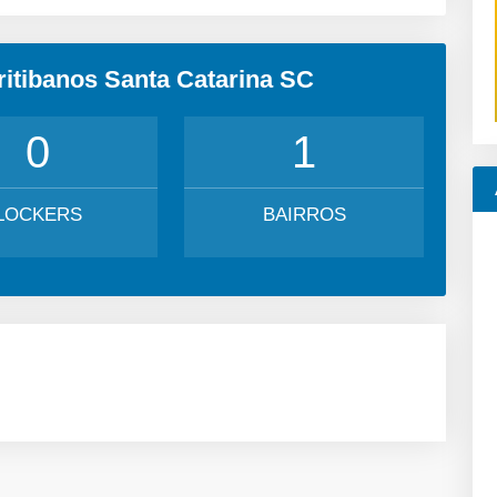
ritibanos Santa Catarina SC
0
1
LOCKERS
BAIRROS