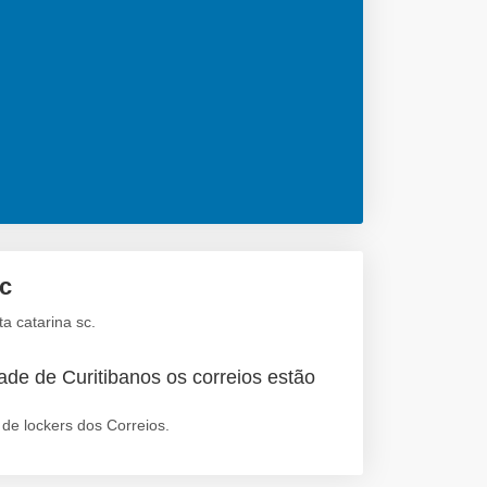
sc
a catarina sc.
ade de Curitibanos os correios estão
de lockers dos Correios.