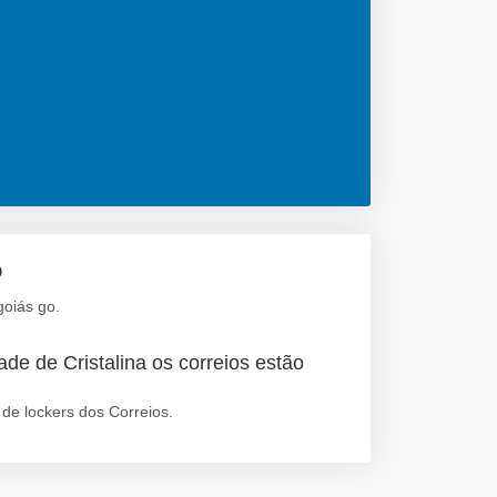
o
goiás go.
de de Cristalina os correios estão
de lockers dos Correios.