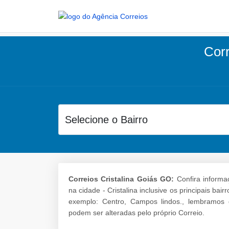
Corr
Correios Cristalina Goiás GO:
Confira informa
na cidade - Cristalina inclusive os principais b
exemplo: Centro, Campos lindos., lembramos 
podem ser alteradas pelo próprio Correio.