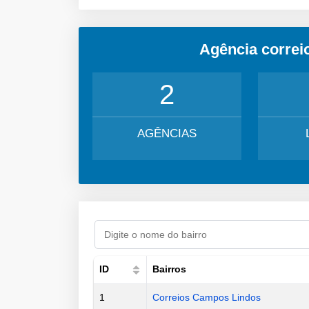
Agência correi
2
AGÊNCIAS
ID
Bairros
1
Correios Campos Lindos