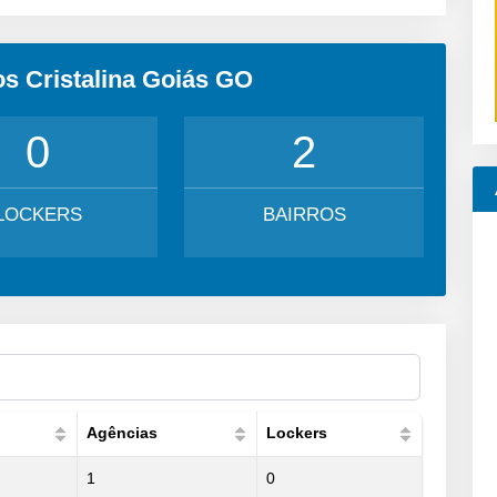
os Cristalina Goiás GO
0
2
LOCKERS
BAIRROS
Agências
Lockers
1
0