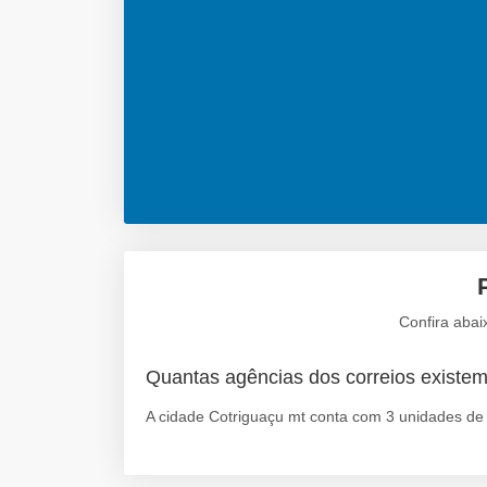
Confira abai
Quantas agências dos correios existe
A cidade Cotriguaçu mt conta com 3 unidades de 