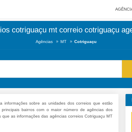
AGÊNCI
ios cotriguaçu mt correio cotriguaçu ag
Agências
MT
Cotriguaçu
a informações sobre as unidades dos correios que estão
os principais bairros com o maior número de agências dos
s que as informações das agências correios Cotriguaçu MT