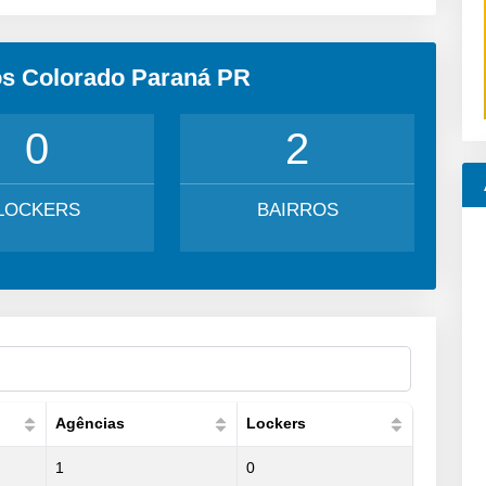
os Colorado Paraná PR
0
2
LOCKERS
BAIRROS
Agências
Lockers
1
0