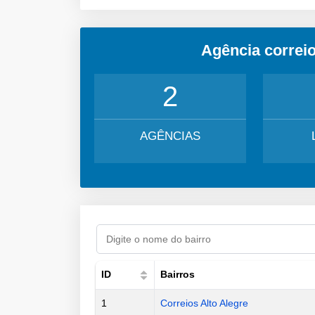
Agência correi
2
AGÊNCIAS
ID
Bairros
1
Correios Alto Alegre