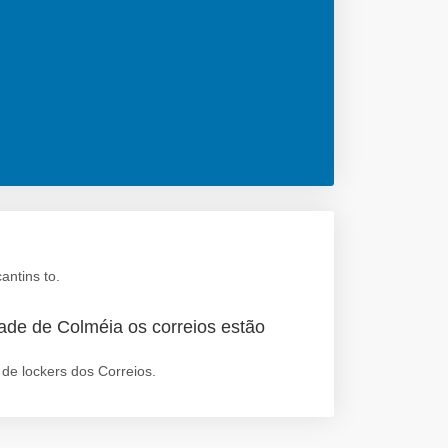
antins to.
ade de Colméia os correios estão
de lockers dos Correios.