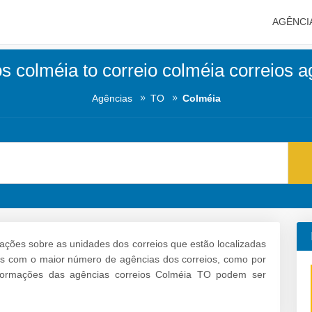
AGÊNCI
s colméia to correio colméia correios 
Agências
TO
Colméia
ações sobre as unidades dos correios que estão localizadas
rros com o maior número de agências dos correios, como por
nformações das agências correios Colméia TO podem ser