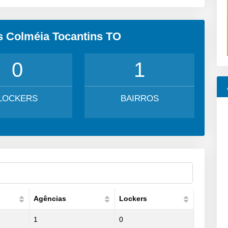
s Colméia Tocantins TO
0
1
LOCKERS
BAIRROS
Agências
Lockers
1
0