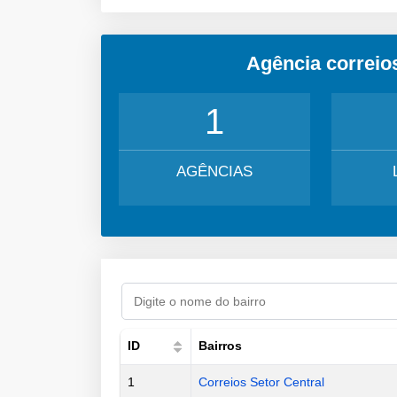
Agência correio
1
AGÊNCIAS
ID
Bairros
1
Correios Setor Central