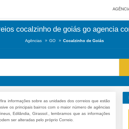
AGÊNCI
eios cocalzinho de goiás go agencia co
Agências
GO
Cocalzinho de Goiás
ira informações sobre as unidades dos correios que estão
lusive os principais bairros com o maior número de agências
ineus, Edilândia, Girassol., lembramos que as informações
dem ser alteradas pelo próprio Correio.