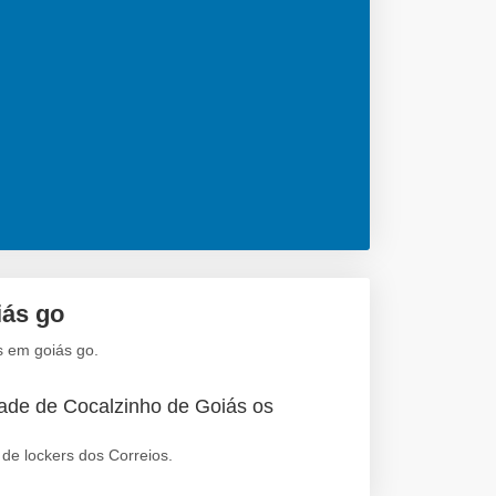
iás go
s em goiás go.
dade de Cocalzinho de Goiás os
de lockers dos Correios.