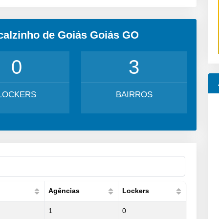
calzinho de Goiás Goiás GO
0
3
LOCKERS
BAIRROS
Agências
Lockers
1
0