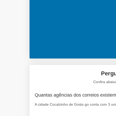
Pergu
Confira abaix
Quantas agências dos correios existe
A cidade Cocalzinho de Goiás go conta com 3 uni