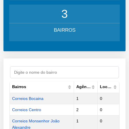
3
BAIRROS
Bairros
Agências
Lockers
Correios Bocaina
1
0
Correios Centro
2
0
Correios Monsenhor João
1
0
Alexandre