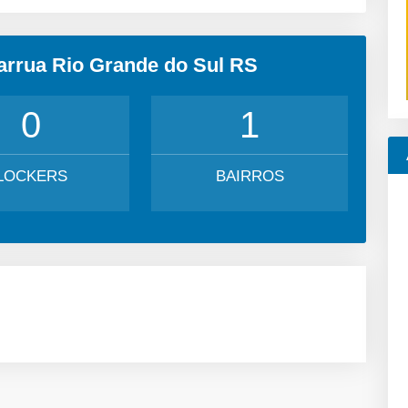
arrua Rio Grande do Sul RS
0
1
LOCKERS
BAIRROS