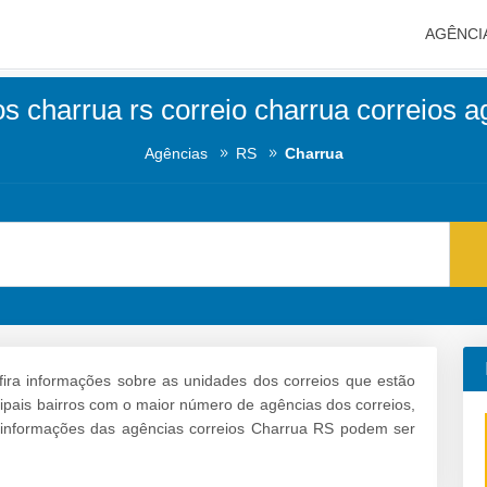
AGÊNCI
s charrua rs correio charrua correios 
Agências
RS
Charrua
ira informações sobre as unidades dos correios que estão
ncipais bairros com o maior número de agências dos correios,
informações das agências correios Charrua RS podem ser