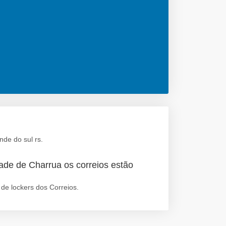
nde do sul rs.
ade de Charrua os correios estão
de lockers dos Correios.