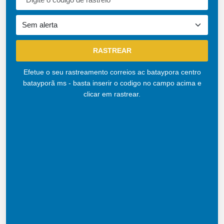
Efetue o seu rastreamento correios ac bataypora centro
batayporã ms - basta inserir o codigo no campo acima e
clicar em rastrear.