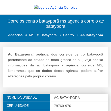
Correios centro batayporã ms agencia correio ac
bataypora
Agências
MS
Batayporã
Centro
Ac Bataypora
Ac Bataypora:
agência dos correios centro batayporã
pertencente ao estado de mato grosso do sul, veja abaixo
informações da ac bataypora - agência correios MS,
lembramos que os dados dessa agência podem sofrer
alterações pelo próprio correio.
NOME DA UNIDADE
AC BATAYPORA
CEP UNIDADE
79760-970