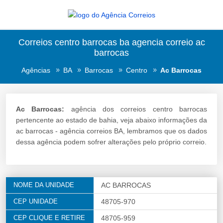
Correios centro barrocas ba agencia correio ac
barrocas
Agências
BA
Barrocas
Centro
Ac Barrocas
Ac Barrocas:
agência dos correios centro barrocas
pertencente ao estado de bahia, veja abaixo informações da
ac barrocas - agência correios BA, lembramos que os dados
dessa agência podem sofrer alterações pelo próprio correio.
NOME DA UNIDADE
AC BARROCAS
CEP UNIDADE
48705-970
CEP CLIQUE E RETIRE
48705-959