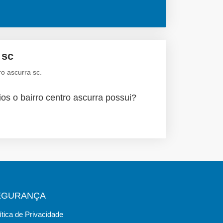
 sc
o ascurra sc.
os o bairro centro ascurra possui?
EGURANÇA
ítica de Privacidade