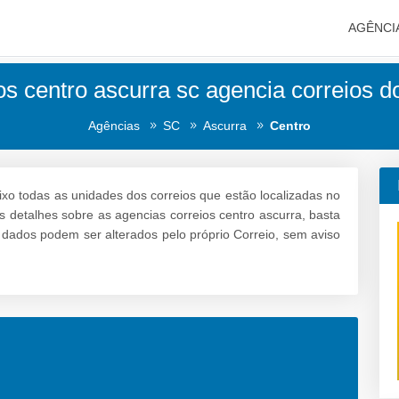
AGÊNCI
os centro ascurra sc agencia correios do
Agências
SC
Ascurra
Centro
ixo todas as unidades dos correios que estão localizadas no
s detalhes sobre as agencias correios centro ascurra, basta
s dados podem ser alterados pelo próprio Correio, sem aviso