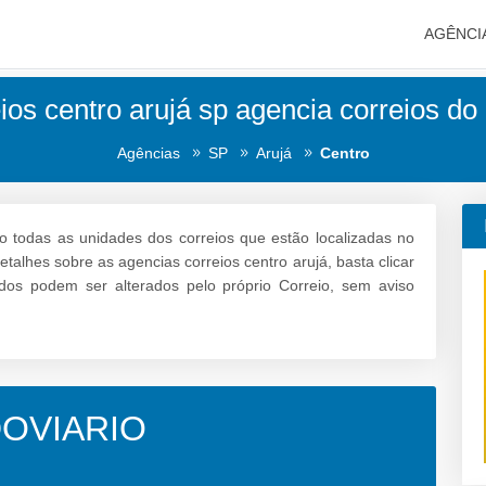
AGÊNCI
ios centro arujá sp agencia correios do 
Agências
SP
Arujá
Centro
o todas as unidades dos correios que estão localizadas no
etalhes sobre as agencias correios centro arujá, basta clicar
dos podem ser alterados pelo próprio Correio, sem aviso
OVIARIO