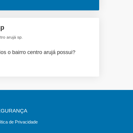
sp
ro arujá sp.
os o bairro centro arujá possui?
EGURANÇA
ítica de Privacidade