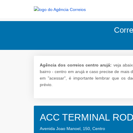
Corre
Agência dos correios centro arujá:
veja abaix
bairro - centro em arujá e caso precise de mais d
em "acessar", é importante lembrar que os da
prévio.
ACC TERMINAL ROD
Avenida Joao Manoel, 150, Centro