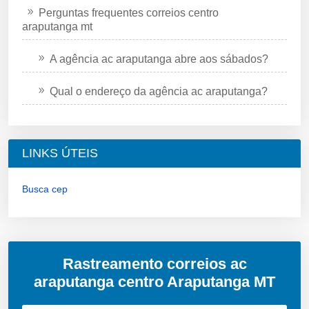
Perguntas frequentes correios centro
araputanga mt
A agência ac araputanga abre aos sábados?
Qual o endereço da agência ac araputanga?
LINKS ÚTEIS
Busca cep
Rastreamento correios ac
araputanga centro Araputanga MT