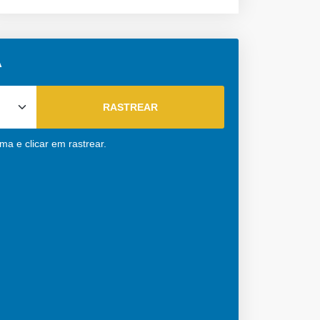
A
a e clicar em rastrear.