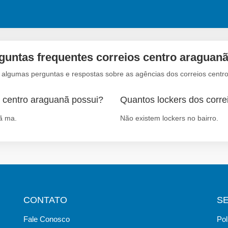
guntas frequentes correios centro araguan
o algumas perguntas e respostas sobre as agências dos correios centr
o centro araguanã possui?
Quantos lockers dos corre
ã ma.
Não existem lockers no bairro.
CONTATO
S
Fale Conosco
Pol