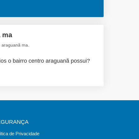
ã ma
o araguanã ma.
ios o bairro centro araguanã possui?
EGURANÇA
ítica de Privacidade