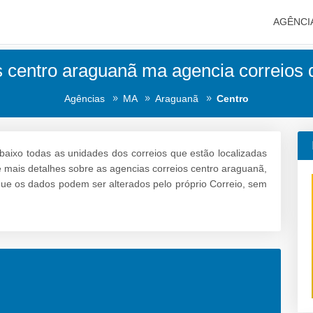
AGÊNCI
s centro araguanã ma agencia correios d
Agências
MA
Araguanã
Centro
baixo todas as unidades dos correios que estão localizadas
e mais detalhes sobre as agencias correios centro araguanã,
 que os dados podem ser alterados pelo próprio Correio, sem