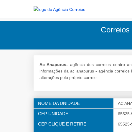
Correios
Ac Anapurus:
agência dos correios centro an
informações da ac anapurus - agência correio
alterações pelo próprio correio.
NOME DA UNIDADE
AC AN
CEP UNIDADE
65525-
CEP CLIQUE E RETIRE
65525-