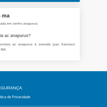
s ma
izada em centro anapurus.
ia ac anapurus?
rreios ac anapurus é avenida joao francisco
s MA
EGURANÇA
ítica de Privacidade