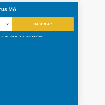
urus MA
po acima e clicar em rastrear.