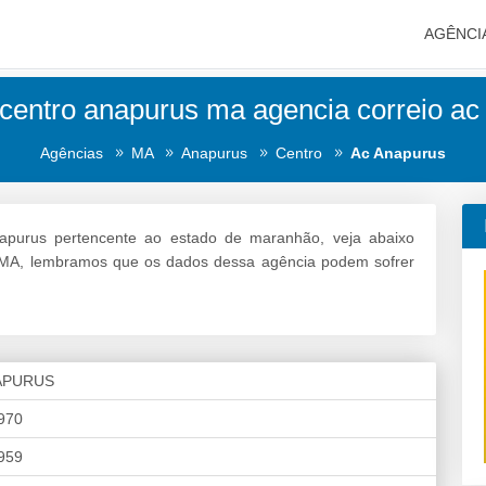
AGÊNCI
 centro anapurus ma agencia correio ac
Agências
MA
Anapurus
Centro
Ac Anapurus
apurus pertencente ao estado de maranhão, veja abaixo
s MA, lembramos que os dados dessa agência podem sofrer
APURUS
970
959