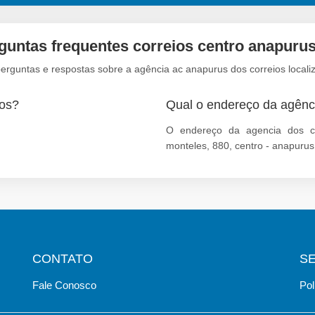
guntas frequentes correios centro anapuru
erguntas e respostas sobre a agência ac anapurus dos correios local
dos?
Qual o endereço da agênc
O endereço da agencia dos co
monteles, 880, centro - anapuru
CONTATO
S
Fale Conosco
Pol