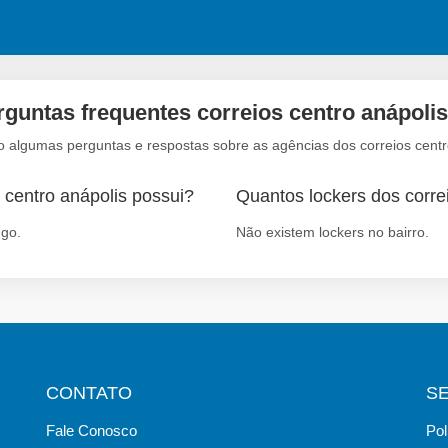
rguntas frequentes correios centro anápolis
o algumas perguntas e respostas sobre as agências dos correios centr
 centro anápolis possui?
Quantos lockers dos correi
 go.
Não existem lockers no bairro.
CONTATO
S
Fale Conosco
Pol