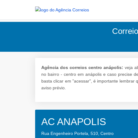
Correio
Agência dos correios centro anápolis:
veja ab
no bairro - centro em anápolis e caso precise d
basta clicar em "acessar", é importante lembrar
aviso prévio.
AC ANAPOLIS
Rua Engenheiro Portela, 510, Centro