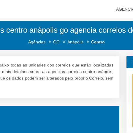
AGÊNCI
s centro anápolis go agencia correios d
Agências
GO
Anápolis
Centro
aixo todas as unidades dos correios que estão localizadas
e mais detalhes sobre as agencias correios centro anápolis,
 que os dados podem ser alterados pelo próprio Correio, sem