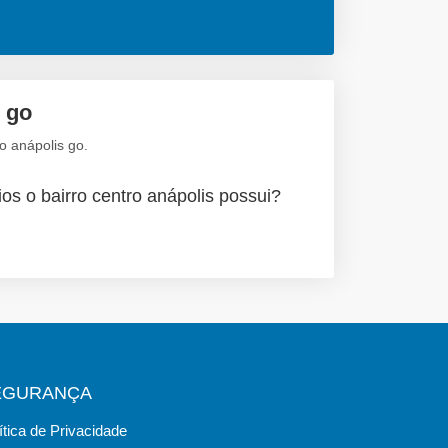
 go
o anápolis go.
os o bairro centro anápolis possui?
EGURANÇA
ítica de Privacidade