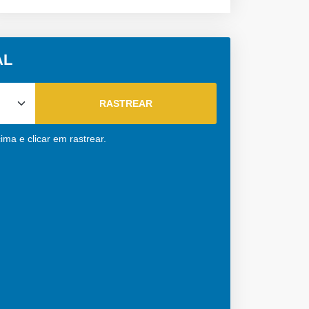
AL
ma e clicar em rastrear.