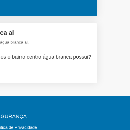
ca al
água branca al.
ios o bairro centro água branca possui?
EGURANÇA
ítica de Privacidade