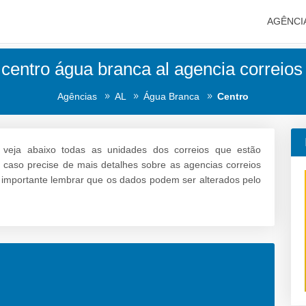
AGÊNCI
 centro água branca al agencia correios 
Agências
AL
Água Branca
Centro
veja abaixo todas as unidades dos correios que estão
e caso precise de mais detalhes sobre as agencias correios
é importante lembrar que os dados podem ser alterados pelo