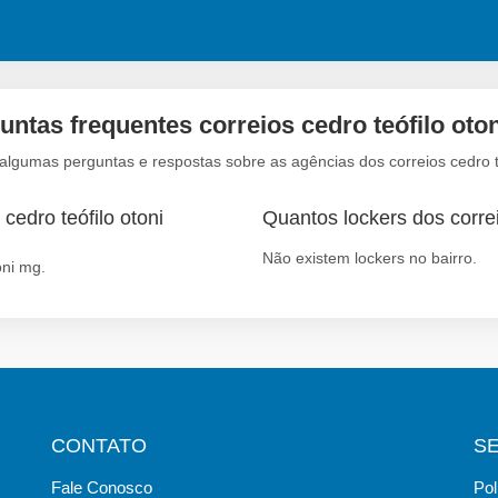
untas frequentes correios cedro teófilo oto
algumas perguntas e respostas sobre as agências dos correios cedro t
cedro teófilo otoni
Quantos lockers dos correi
Não existem lockers no bairro.
oni mg.
CONTATO
S
Fale Conosco
Pol