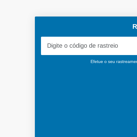
R
Efetue o seu rastreament