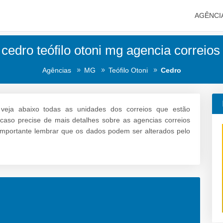
AGÊNCI
cedro teófilo otoni mg agencia correios
Agências
MG
Teófilo Otoni
Cedro
veja abaixo todas as unidades dos correios que estão
e caso precise de mais detalhes sobre as agencias correios
 é importante lembrar que os dados podem ser alterados pelo