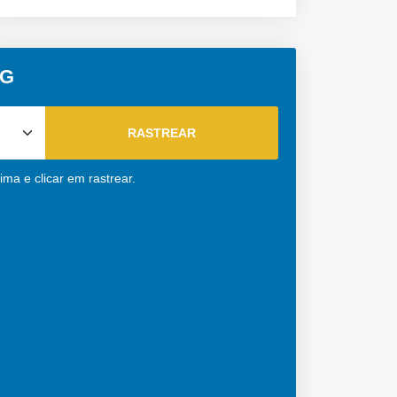
MG
ima e clicar em rastrear.