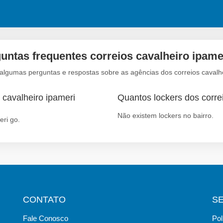
untas frequentes correios cavalheiro ipame
 algumas perguntas e respostas sobre as agências dos correios cavalhe
 cavalheiro ipameri
Quantos lockers dos correi
Não existem lockers no bairro.
eri go.
CONTATO
S
Fale Conosco
Pol