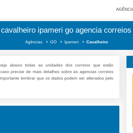
AGÊNCI
 cavalheiro ipameri go agencia correios 
Agências
GO
Ipameri
Cavalheiro
eja abaixo todas as unidades dos correios que estão
e caso precise de mais detalhes sobre as agencias correios
é importante lembrar que os dados podem ser alterados pelo