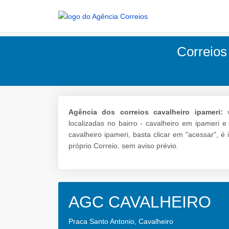
Correios
Agência dos correios cavalheiro ipameri:
v
localizadas no bairro - cavalheiro em ipameri 
cavalheiro ipameri, basta clicar em "acessar", 
próprio Correio, sem aviso prévio.
AGC CAVALHEIRO
Praca Santo Antonio, Cavalheiro