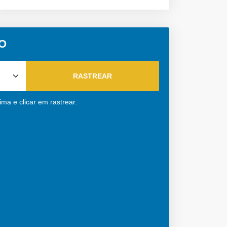
GO
ma e clicar em rastrear.