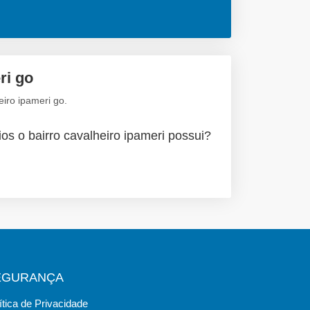
ri go
iro ipameri go.
os o bairro cavalheiro ipameri possui?
EGURANÇA
ítica de Privacidade