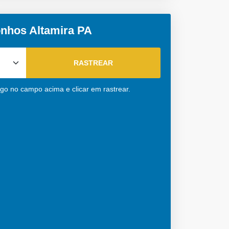
onhos Altamira PA
igo no campo acima e clicar em rastrear.