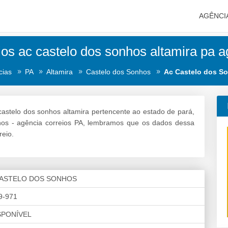
AGÊNCI
ios ac castelo dos sonhos altamira pa a
cias
PA
Altamira
Castelo dos Sonhos
Ac Castelo dos S
castelo dos sonhos altamira pertencente ao estado de pará,
hos - agência correios PA, lembramos que os dados dessa
reio.
CASTELO DOS SONHOS
9-971
SPONÍVEL