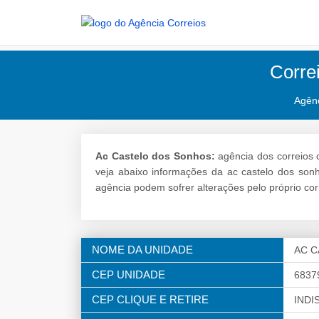
Corre
Agên
Ac Castelo dos Sonhos:
agência dos correios 
veja abaixo informações da ac castelo dos son
agência podem sofrer alterações pelo próprio cor
NOME DA UNIDADE
AC 
CEP UNIDADE
6837
CEP CLIQUE E RETIRE
INDI