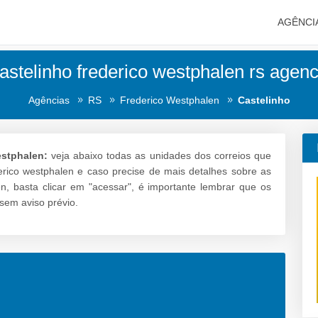
AGÊNCI
astelinho frederico westphalen rs agenc
Agências
RS
Frederico Westphalen
Castelinho
estphalen:
veja abaixo todas as unidades dos correios que
derico westphalen e caso precise de mais detalhes sobre as
en, basta clicar em "acessar", é importante lembrar que os
sem aviso prévio.