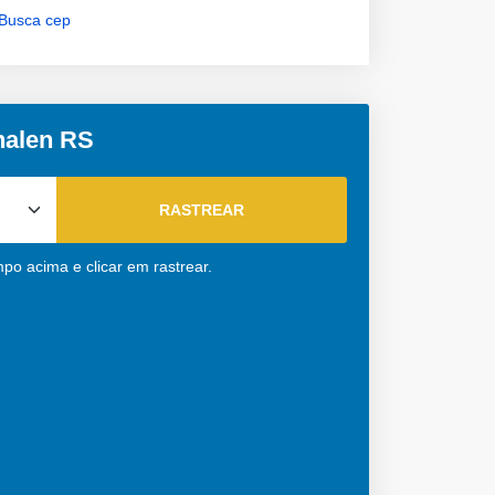
Busca cep
halen RS
mpo acima e clicar em rastrear.