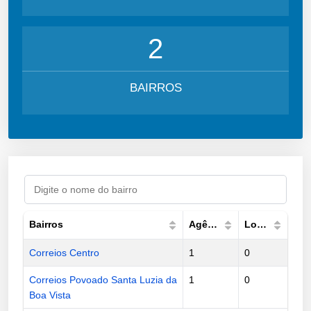
2
BAIRROS
Bairros
Agências
Lockers
Correios Centro
1
0
Correios Povoado Santa Luzia da
1
0
Boa Vista