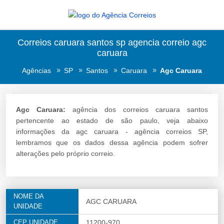
Correios caruara santos sp agencia correio agc
caruara
Agências
SP
Santos
Caruara
Agc Caruara
Agc Caruara:
agência dos correios caruara santos
pertencente ao estado de são paulo, veja abaixo
informações da agc caruara - agência correios SP,
lembramos que os dados dessa agência podem sofrer
alterações pelo próprio correio.
NOME DA
AGC CARUARA
UNIDADE
CEP UNIDADE
11200-970