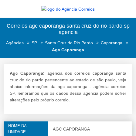
Correios agc caporanga santa cruz do rio pardo sp
agencia
Agências
SP
Santa Cruz do Rio Pardo
Caporanga
Agc Caporanga
Agc Caporanga:
agência dos correios caporanga santa
cruz do rio pardo pertencente ao estado de são paulo, veja
abaixo informações da agc caporanga - agência correios
SP, lembramos que os dados dessa agência podem sofrer
alterações pelo próprio correio.
NOME DA
AGC CAPORANGA
UNIDADE