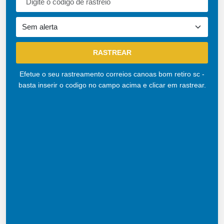
Efetue o seu rastreamento correios canoas bom retiro sc -
basta inserir o codigo no campo acima e clicar em rastrear.