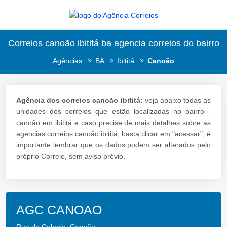
Correios canoão ibititá ba agencia correios do bairro
Agências
BA
Ibititá
Canoão
Agência dos correios canoão ibititá:
veja abaixo todas as
unidades dos correios que estão localizadas no bairro -
canoão em ibititá e caso precise de mais detalhes sobre as
agencias correios canoão ibititá, basta clicar em "acessar", é
importante lembrar que os dados podem ser alterados pelo
próprio Correio, sem aviso prévio.
AGC CANOAO