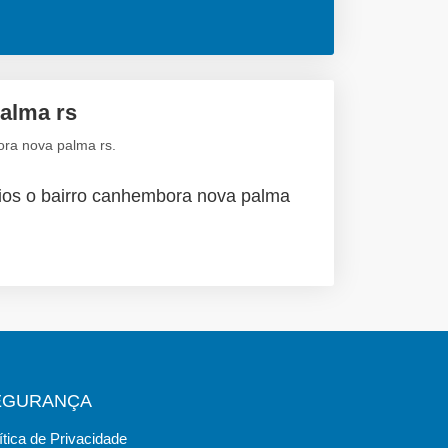
alma rs
ora nova palma rs.
eios o bairro canhembora nova palma
EGURANÇA
ítica de Privacidade