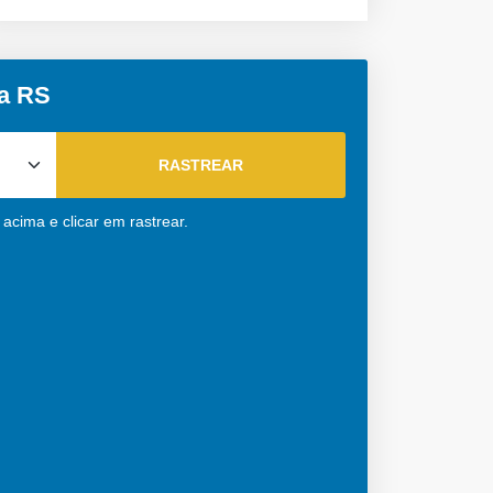
a RS
acima e clicar em rastrear.