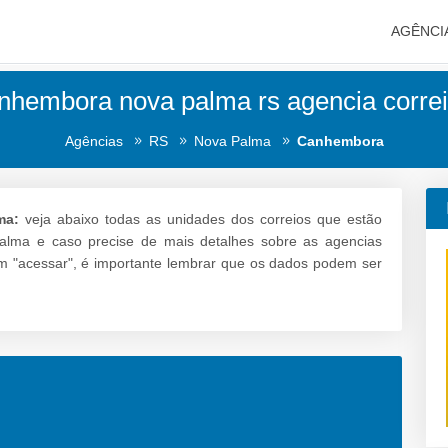
AGÊNCI
nhembora nova palma rs agencia correi
Agências
RS
Nova Palma
Canhembora
ma:
veja abaixo todas as unidades dos correios que estão
alma e caso precise de mais detalhes sobre as agencias
m "acessar", é importante lembrar que os dados podem ser