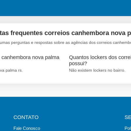
tas frequentes correios canhembora nova p
gumas perguntas e respostas sobre as agências dos correios canhemb
ro canhembora nova palma
Quantos lockers dos corr
possui?
va palma rs.
Não existem lockers no bairro.
CONTATO
S
Fale Conosco
Pol