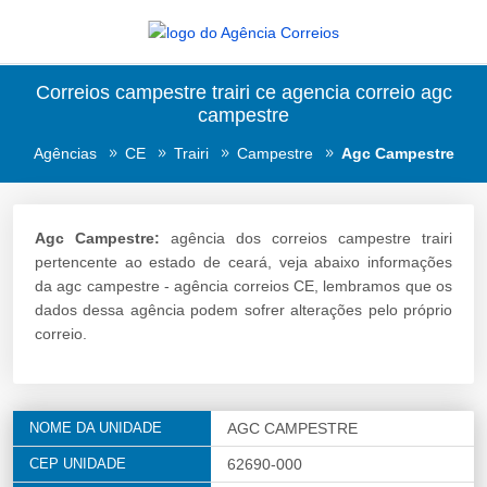
Correios campestre trairi ce agencia correio agc
campestre
Agências
CE
Trairi
Campestre
Agc Campestre
Agc Campestre:
agência dos correios campestre trairi
pertencente ao estado de ceará, veja abaixo informações
da agc campestre - agência correios CE, lembramos que os
dados dessa agência podem sofrer alterações pelo próprio
correio.
NOME DA UNIDADE
AGC CAMPESTRE
CEP UNIDADE
62690-000