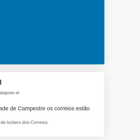
l
lagoas al.
ade de Campestre os correios estão
de lockers dos Correios.