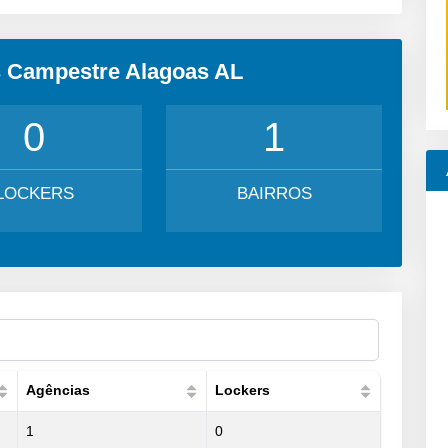
s Campestre Alagoas AL
0
1
LOCKERS
BAIRROS
Agências
Lockers
1
0