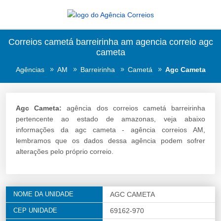
Correios cametá barreirinha am agencia correio agc
cameta
Agências
AM
Barreirinha
Cametá
Agc Cameta
Agc Cameta:
agência dos correios cametá barreirinha
pertencente ao estado de amazonas, veja abaixo
informações da agc cameta - agência correios AM,
lembramos que os dados dessa agência podem sofrer
alterações pelo próprio correio.
NOME DA UNIDADE
AGC CAMETA
CEP UNIDADE
69162-970