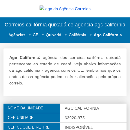
Correios califórnia quixadá ce agencia agc california
Agências
CE
Quixadá
Califórnia
Agc California
Agc California:
agência dos correios califórnia quixadá
pertencente ao estado de ceará, veja abaixo informações
da agc california - agência correios CE, lembramos que os
dados dessa agência podem sofrer alterações pelo próprio
correio.
NOME DA UNIDADE
AGC CALIFORNIA
CEP UNIDADE
63920-975
CEP CLIQUE E RETIRE
INDISPONÍVEL