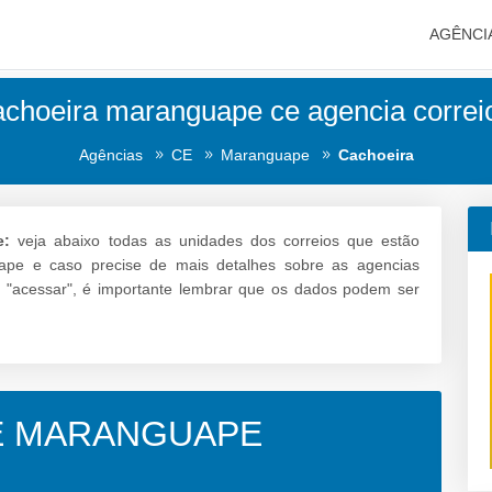
AGÊNCI
achoeira maranguape ce agencia correio
Agências
CE
Maranguape
Cachoeira
e:
veja abaixo todas as unidades dos correios que estão
uape e caso precise de mais detalhes sobre as agencias
m "acessar", é importante lembrar que os dados podem ser
E MARANGUAPE