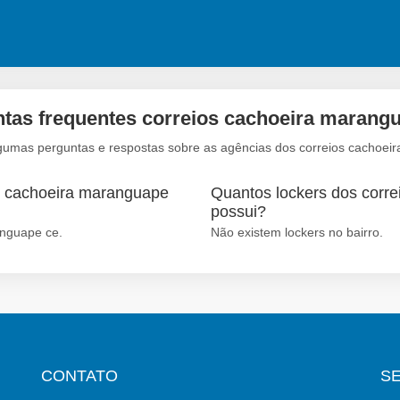
tas frequentes correios cachoeira marang
lgumas perguntas e respostas sobre as agências dos correios cachoei
ro cachoeira maranguape
Quantos lockers dos corre
possui?
anguape ce.
Não existem lockers no bairro.
CONTATO
S