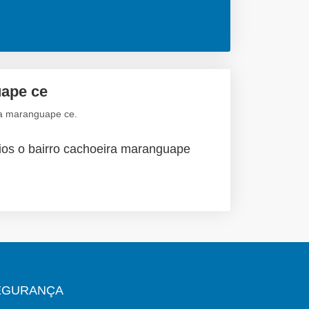
uape ce
ra maranguape ce.
ios o bairro cachoeira maranguape
EGURANÇA