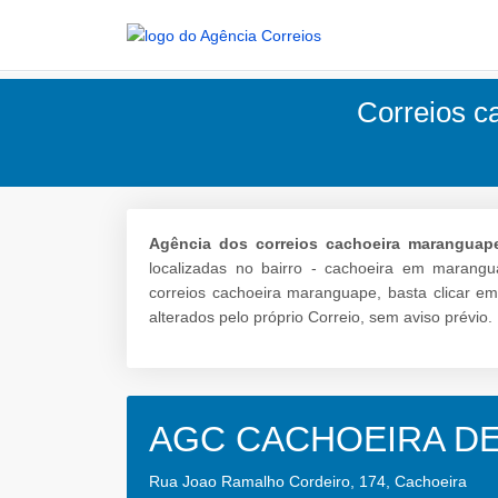
Correios c
Agência dos correios cachoeira maranguap
localizadas no bairro - cachoeira em marang
correios cachoeira maranguape, basta clicar e
alterados pelo próprio Correio, sem aviso prévio.
AGC CACHOEIRA D
Rua Joao Ramalho Cordeiro, 174, Cachoeira