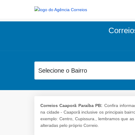
Correio
Correios Caaporã Paraíba PB:
Confira informa
na cidade - Caaporã inclusive os principais bai
exemplo: Centro, Cupissura., lembramos que as
alteradas pelo próprio Correio.