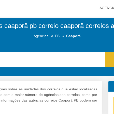
AGÊNCI
s caaporã pb correio caaporã correios 
Agências
PB
Caaporã
ções sobre as unidades dos correios que estão localizadas
rros com o maior número de agências dos correios, como por
 informações das agências correios Caaporã PB podem ser