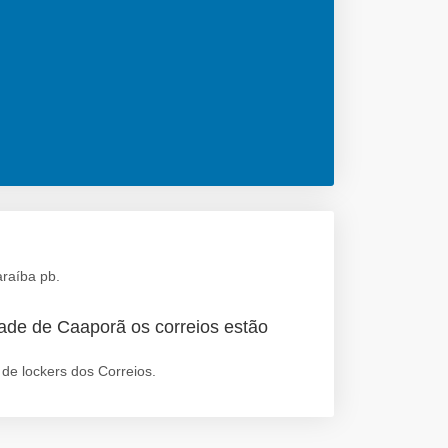
raíba pb.
ade de Caaporã os correios estão
de lockers dos Correios.