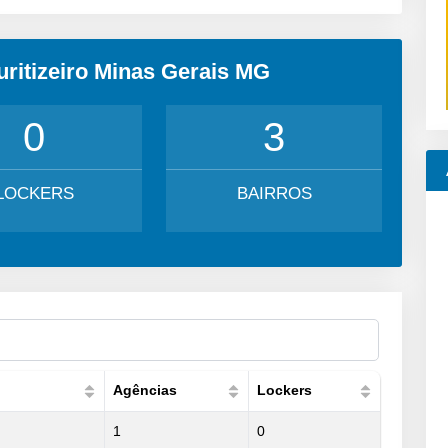
uritizeiro Minas Gerais MG
0
3
LOCKERS
BAIRROS
Agências
Lockers
1
0