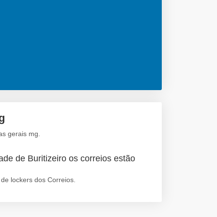
g
as gerais mg.
de de Buritizeiro os correios estão
de lockers dos Correios.