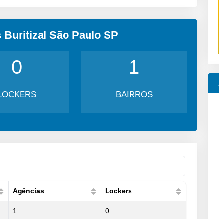
 Buritizal São Paulo SP
0
1
LOCKERS
BAIRROS
Agências
Lockers
1
0