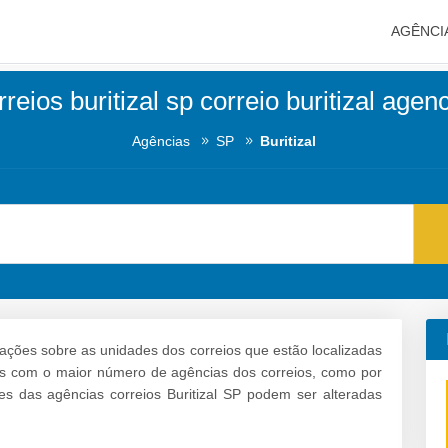
AGÊNCI
reios buritizal sp correio buritizal agen
Agências
SP
Buritizal
ações sobre as unidades dos correios que estão localizadas
irros com o maior número de agências dos correios, como por
s das agências correios Buritizal SP podem ser alteradas